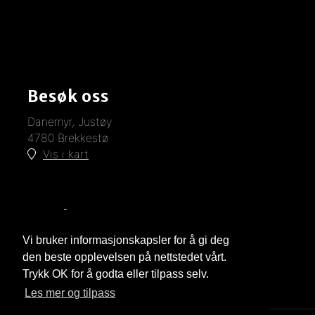
Besøk oss
Danemyr, Justøy
4780 Brekkestø
Vis i kart
Kontakt oss
Vi bruker informasjonskapsler for å gi deg
Telefon: +47 37 27 51 00 (bare i hovedsesong)
E-post:
post@jfc.no
den beste opplevelsen på nettstedet vårt.
Trykk OK for å godta eller tilpass selv.
Les mer og tilpass