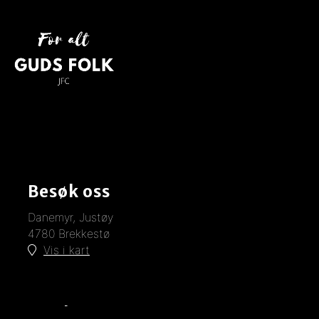
Besøk oss
Danemyr, Justøy
4780 Brekkestø
Vis i kart
Kontakt oss